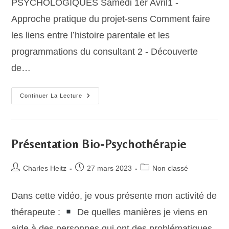
PSYCHOLOGIQUES Samedi 1er Avril1 -
Approche pratique du projet-sens Comment faire
les liens entre l’histoire parentale et les
programmations du consultant 2 - Découverte
de…
Week-
Continuer La Lecture
End
Abus
Et
Actes
Symboliques
Présentation Bio-Psychothérapie
Auteur/autrice
Publication
Post
Charles Heitz
27 mars 2023
Non classé
de
publiée :
category:
la
Dans cette vidéo, je vous présente mon activité de
publication :
thérapeute :
De quelles manières je viens en
aide à des personnes qui ont des problématiques