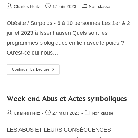
Auteur/autrice
Publication
Post
Charles Heitz
17 juin 2023
Non classé
de
publiée :
category:
la
Obésite / Surpoids - 6 à 10 personnes Les 1er & 2
publication :
juillet 2023 à Issenhausen Quels sont les
programmes biologiques en lien avec le poids ?
Qu'est-ce qui nous…
Les
Continuer La Lecture
Ateliers
De
L’été
Week-end Abus et Actes symboliques
Auteur/autrice
Publication
Post
Charles Heitz
27 mars 2023
Non classé
de
publiée :
category:
la
LES ABUS ET LEURS CONSÉQUENCES
publication :