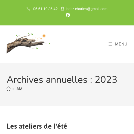
Skip
06 61 19 86 42
heitz.charles@gmail.com
to
content
MENU
Archives annuelles : 2023
>
AM
Les ateliers de l’été