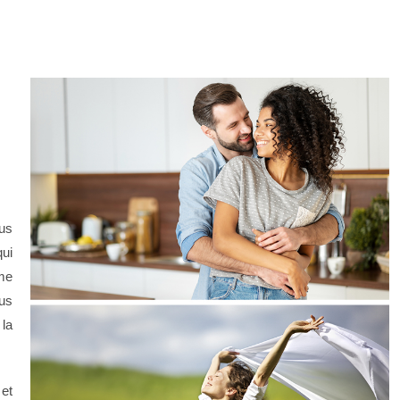
us
ui
 me
us
 la
et