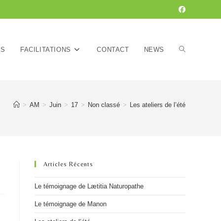
ÉS
FACILITATIONS
CONTACT
NEWS
>
AM
>
Juin
>
17
>
Non classé
>
Les ateliers de l’été
Articles Récents
Le témoignage de Lætitia Naturopathe
Le témoignage de Manon