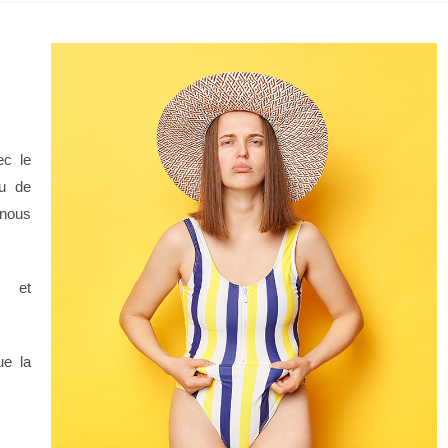
ec le
u de
-nous
s et
ue la