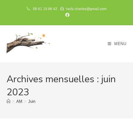
Skip
06 61 19 86 42
heitz.charles@gmail.com
to
content
MENU
Archives mensuelles : juin
2023
>
AM
>
Juin