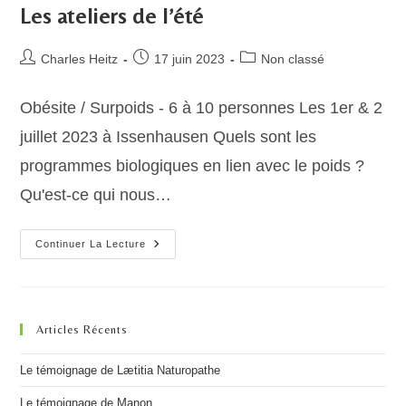
Les ateliers de l’été
Auteur/autrice
Publication
Post
Charles Heitz
17 juin 2023
Non classé
de
publiée :
category:
la
Obésite / Surpoids - 6 à 10 personnes Les 1er & 2
publication :
juillet 2023 à Issenhausen Quels sont les
programmes biologiques en lien avec le poids ?
Qu'est-ce qui nous…
Les
Continuer La Lecture
Ateliers
De
L’été
Articles Récents
Le témoignage de Lætitia Naturopathe
Le témoignage de Manon